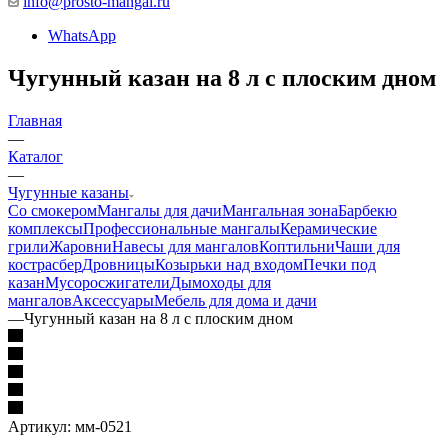
info@prosto-mangal.ru
WhatsApp
Чугунный казан на 8 л с плоским дном
Главная
—
Каталог
—
Чугунные казаны
Со смокером
Мангалы для дачи
Мангальная зона
Барбекю
комплексы
Профессиональные мангалы
Керамические
грили
Жаровни
Навесы для мангалов
Коптильни
Чаши для
костра
сбер
Дровницы
Козырьки над входом
Печки под
казан
Мусоросжигатели
Дымоходы для
мангалов
Аксессуары
Мебель для дома и дачи
—
Чугунный казан на 8 л с плоским дном
Артикул:
мм-0521