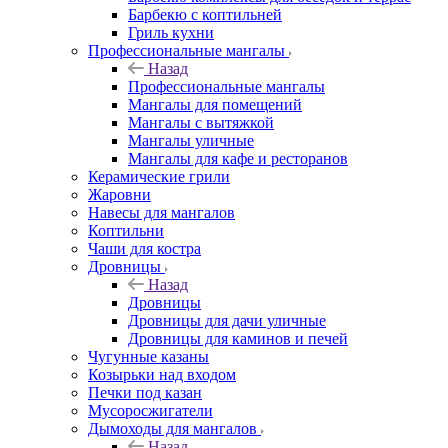
Барбекю с коптильней
Гриль кухни
Профессиональные мангалы
Назад
Профессиональные мангалы
Мангалы для помещений
Мангалы с вытяжкой
Мангалы уличные
Мангалы для кафе и ресторанов
Керамические грили
Жаровни
Навесы для мангалов
Коптильни
Чаши для костра
Дровницы
Назад
Дровницы
Дровницы для дачи уличные
Дровницы для каминов и печей
Чугунные казаны
Козырьки над входом
Печки под казан
Мусоросжигатели
Дымоходы для мангалов
Назад