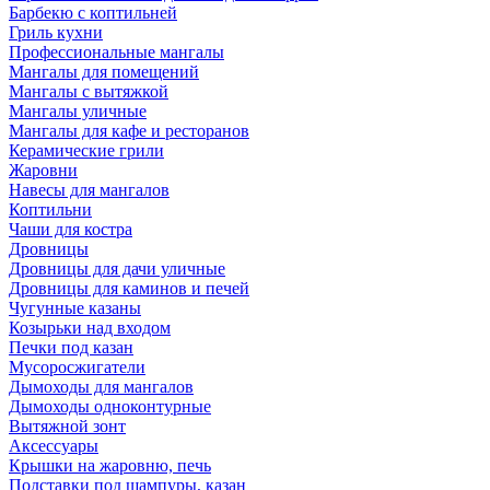
Барбекю с коптильней
Гриль кухни
Профессиональные мангалы
Мангалы для помещений
Мангалы с вытяжкой
Мангалы уличные
Мангалы для кафе и ресторанов
Керамические грили
Жаровни
Навесы для мангалов
Коптильни
Чаши для костра
Дровницы
Дровницы для дачи уличные
Дровницы для каминов и печей
Чугунные казаны
Козырьки над входом
Печки под казан
Мусоросжигатели
Дымоходы для мангалов
Дымоходы одноконтурные
Вытяжной зонт
Аксессуары
Крышки на жаровню, печь
Подставки под шампуры, казан