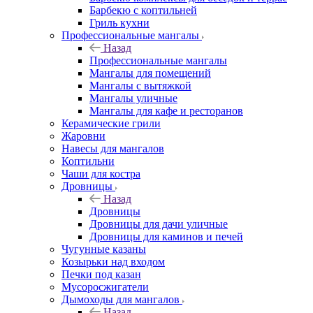
Барбекю с коптильней
Гриль кухни
Профессиональные мангалы
Назад
Профессиональные мангалы
Мангалы для помещений
Мангалы с вытяжкой
Мангалы уличные
Мангалы для кафе и ресторанов
Керамические грили
Жаровни
Навесы для мангалов
Коптильни
Чаши для костра
Дровницы
Назад
Дровницы
Дровницы для дачи уличные
Дровницы для каминов и печей
Чугунные казаны
Козырьки над входом
Печки под казан
Мусоросжигатели
Дымоходы для мангалов
Назад