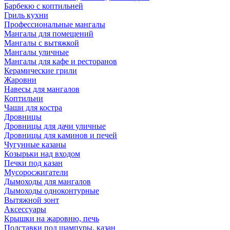
Барбекю с коптильней
Гриль кухни
Профессиональные мангалы
Мангалы для помещений
Мангалы с вытяжкой
Мангалы уличные
Мангалы для кафе и ресторанов
Керамические грили
Жаровни
Навесы для мангалов
Коптильни
Чаши для костра
Дровницы
Дровницы для дачи уличные
Дровницы для каминов и печей
Чугунные казаны
Козырьки над входом
Печки под казан
Мусоросжигатели
Дымоходы для мангалов
Дымоходы одноконтурные
Вытяжной зонт
Аксессуары
Крышки на жаровню, печь
Подставки под шампуры, казан