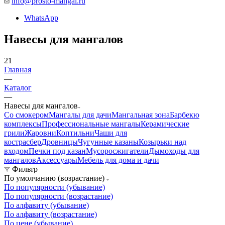
info@prosto-mangal.ru
WhatsApp
Навесы для мангалов
21
Главная
—
Каталог
—
Навесы для мангалов
Со смокером
Мангалы для дачи
Мангальная зона
Барбекю
комплексы
Профессиональные мангалы
Керамические
грили
Жаровни
Коптильни
Чаши для
костра
сбер
Дровницы
Чугунные казаны
Козырьки над
входом
Печки под казан
Мусоросжигатели
Дымоходы для
мангалов
Аксессуары
Мебель для дома и дачи
Фильтр
По умолчанию (возрастание)
По популярности (убывание)
По популярности (возрастание)
По алфавиту (убывание)
По алфавиту (возрастание)
По цене (убывание)