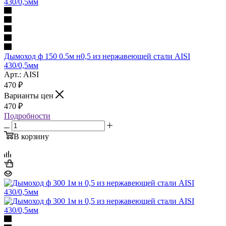
Дымоход ф 150 0.5м н0,5 из нержавеющей стали AISI
430/0,5мм
Арт.: AISI
470
₽
Варианты цен
470
₽
Подробности
В корзину