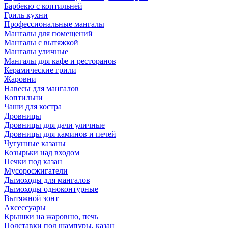
Барбекю с коптильней
Гриль кухни
Профессиональные мангалы
Мангалы для помещений
Мангалы с вытяжкой
Мангалы уличные
Мангалы для кафе и ресторанов
Керамические грили
Жаровни
Навесы для мангалов
Коптильни
Чаши для костра
Дровницы
Дровницы для дачи уличные
Дровницы для каминов и печей
Чугунные казаны
Козырьки над входом
Печки под казан
Мусоросжигатели
Дымоходы для мангалов
Дымоходы одноконтурные
Вытяжной зонт
Аксессуары
Крышки на жаровню, печь
Подставки под шампуры, казан