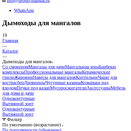
info@prosto-mangal.ru
WhatsApp
Дымоходы для мангалов
19
Главная
—
Каталог
—
Дымоходы для мангалов
Со смокером
Мангалы для дачи
Мангальная зона
Барбекю
комплексы
Профессиональные мангалы
Керамические
грили
Жаровни
Навесы для мангалов
Коптильни
Чаши для
костра
сбер
Дровницы
Чугунные казаны
Козырьки над
входом
Печки под казан
Мусоросжигатели
Аксессуары
Мебель
для дома и дачи
Одноконтурные
Вытяжной зонт
Одноконтурные
Вытяжной зонт
Фильтр
По умолчанию (возрастание)
По популярности (убывание)