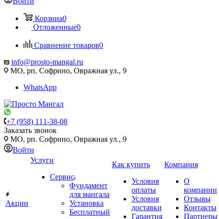
Войти
Корзина
0
Отложенные
0
Сравнение товаров
0
info@prosto-mangal.ru
МО, рп. Софрино, Овражная ул., 9
WhatsApp
+7 (958) 111-38-08
Заказать звонок
МО, рп. Софрино, Овражная ул., 9
Войти
Услуги
Как купить
Компания
Сервис
Условия
О
Фундамент
оплаты
компании
для мангала
Условия
Отзывы
Акции
Установка
доставки
Контакты
Бесплатный
Гарантия
Партнеры