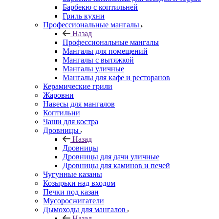
Барбекю с коптильней
Гриль кухни
Профессиональные мангалы
Назад
Профессиональные мангалы
Мангалы для помещений
Мангалы с вытяжкой
Мангалы уличные
Мангалы для кафе и ресторанов
Керамические грили
Жаровни
Навесы для мангалов
Коптильни
Чаши для костра
Дровницы
Назад
Дровницы
Дровницы для дачи уличные
Дровницы для каминов и печей
Чугунные казаны
Козырьки над входом
Печки под казан
Мусоросжигатели
Дымоходы для мангалов
Назад