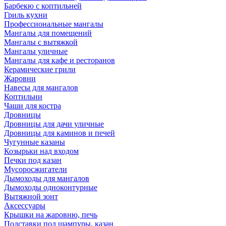
Барбекю с коптильней
Гриль кухни
Профессиональные мангалы
Мангалы для помещений
Мангалы с вытяжкой
Мангалы уличные
Мангалы для кафе и ресторанов
Керамические грили
Жаровни
Навесы для мангалов
Коптильни
Чаши для костра
Дровницы
Дровницы для дачи уличные
Дровницы для каминов и печей
Чугунные казаны
Козырьки над входом
Печки под казан
Мусоросжигатели
Дымоходы для мангалов
Дымоходы одноконтурные
Вытяжной зонт
Аксессуары
Крышки на жаровню, печь
Подставки под шампуры, казан