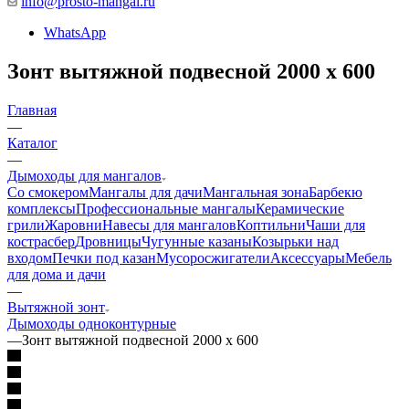
info@prosto-mangal.ru
WhatsApp
Зонт вытяжной подвесной 2000 х 600
Главная
—
Каталог
—
Дымоходы для мангалов
Со смокером
Мангалы для дачи
Мангальная зона
Барбекю
комплексы
Профессиональные мангалы
Керамические
грили
Жаровни
Навесы для мангалов
Коптильни
Чаши для
костра
сбер
Дровницы
Чугунные казаны
Козырьки над
входом
Печки под казан
Мусоросжигатели
Аксессуары
Мебель
для дома и дачи
—
Вытяжной зонт
Дымоходы одноконтурные
—
Зонт вытяжной подвесной 2000 х 600