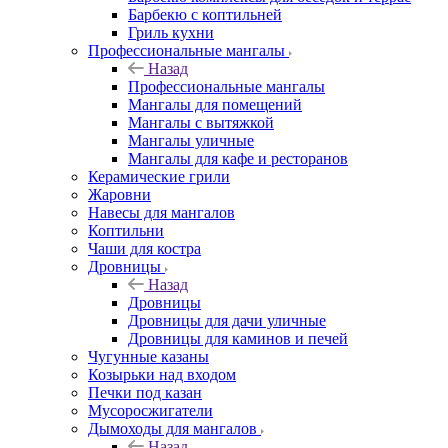
Барбекю с коптильней
Гриль кухни
Профессиональные мангалы
Назад
Профессиональные мангалы
Мангалы для помещений
Мангалы с вытяжкой
Мангалы уличные
Мангалы для кафе и ресторанов
Керамические грили
Жаровни
Навесы для мангалов
Коптильни
Чаши для костра
Дровницы
Назад
Дровницы
Дровницы для дачи уличные
Дровницы для каминов и печей
Чугунные казаны
Козырьки над входом
Печки под казан
Мусоросжигатели
Дымоходы для мангалов
Назад