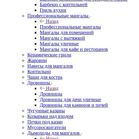
Барбекю с коптильней
Гриль кухни
Профессиональные мангалы
Назад
Профессиональные мангалы
Мангалы для помещений
Мангалы с вытяжкой
Мангалы уличные
Мангалы для кафе и ресторанов
Керамические грили
Жаровни
Навесы для мангалов
Коптильни
Чаши для костра
Дровницы
Назад
Дровницы
Дровницы для дачи уличные
Дровницы для каминов и печей
Чугунные казаны
Козырьки над входом
Печки под казан
Мусоросжигатели
Дымоходы для мангалов
Назад