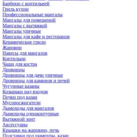
Барбекю с коптильней
Гриль кухни
Профессиональные мангалы
Мангалы для помещений
Мангалы с вытяжкой
Мангалы уличные
Мангалы для кафе и ресторанов
Керамические грили
Жаровни
Навесы для мангалов
Коптильни
Чаши для костра
Дровницы
Дровницы для дачи уличные
Дровницы для каминов и печей
Чугунные казаны
Козырьки над входом
Печки под казан
Мусоросжигатели
Дымоходы для мангалов
Дымоходы одноконтурные
Вытяжной зонт
Аксессуары
Крышки на жаровню, печь
Подставки под шампуры, казан