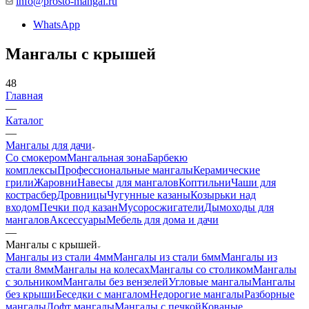
info@prosto-mangal.ru
WhatsApp
Мангалы с крышей
48
Главная
—
Каталог
—
Мангалы для дачи
Со смокером
Мангальная зона
Барбекю
комплексы
Профессиональные мангалы
Керамические
грили
Жаровни
Навесы для мангалов
Коптильни
Чаши для
костра
сбер
Дровницы
Чугунные казаны
Козырьки над
входом
Печки под казан
Мусоросжигатели
Дымоходы для
мангалов
Аксессуары
Мебель для дома и дачи
—
Мангалы с крышей
Мангалы из стали 4мм
Мангалы из стали 6мм
Мангалы из
стали 8мм
Мангалы на колесах
Мангалы со столиком
Мангалы
с зольником
Мангалы без вензелей
Угловые мангалы
Мангалы
без крыши
Беседки с мангалом
Недорогие мангалы
Разборные
мангалы
Лофт мангалы
Мангалы с печкой
Кованые