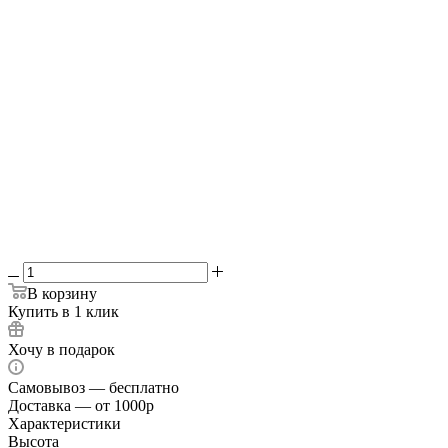
8 мм
10 мм
Выберите печь:
—
3 мм
3 мм
4 мм
6 мм
да
-
Зольники + колосник
В корзину
Купить в 1 клик
Хочу в подарок
Самовывоз — бесплатно
Доставка — от 1000р
Характеристики
Высота