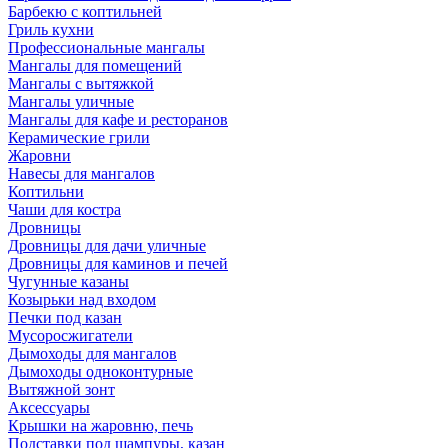
Барбекю с коптильней
Гриль кухни
Профессиональные мангалы
Мангалы для помещений
Мангалы с вытяжкой
Мангалы уличные
Мангалы для кафе и ресторанов
Керамические грили
Жаровни
Навесы для мангалов
Коптильни
Чаши для костра
Дровницы
Дровницы для дачи уличные
Дровницы для каминов и печей
Чугунные казаны
Козырьки над входом
Печки под казан
Мусоросжигатели
Дымоходы для мангалов
Дымоходы одноконтурные
Вытяжной зонт
Аксессуары
Крышки на жаровню, печь
Подставки под шампуры, казан