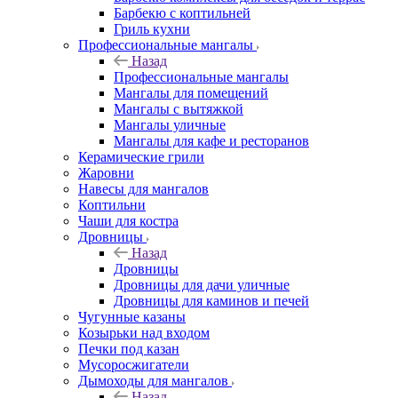
Барбекю с коптильней
Гриль кухни
Профессиональные мангалы
Назад
Профессиональные мангалы
Мангалы для помещений
Мангалы с вытяжкой
Мангалы уличные
Мангалы для кафе и ресторанов
Керамические грили
Жаровни
Навесы для мангалов
Коптильни
Чаши для костра
Дровницы
Назад
Дровницы
Дровницы для дачи уличные
Дровницы для каминов и печей
Чугунные казаны
Козырьки над входом
Печки под казан
Мусоросжигатели
Дымоходы для мангалов
Назад