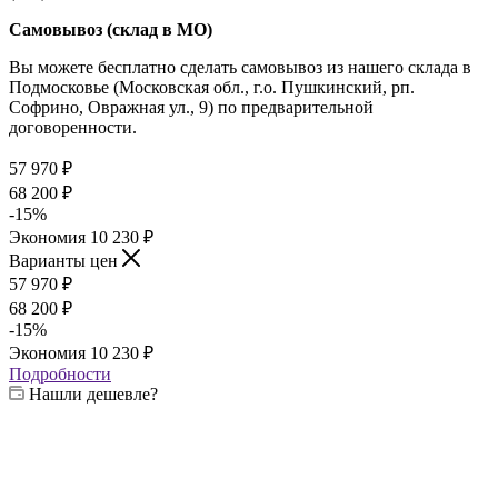
Самовывоз (склад в МО)
Вы можете бесплатно сделать самовывоз из нашего склада в
Подмосковье (Московская обл., г.о. Пушкинский, рп.
Софрино, Овражная ул., 9) по предварительной
договоренности.
57 970
₽
68 200
₽
-
15
%
Экономия
10 230
₽
Варианты цен
57 970
₽
68 200
₽
-
15
%
Экономия
10 230
₽
Подробности
Нашли дешевле?
Выберите жаровню:
—
4 мм
4 мм
6 мм