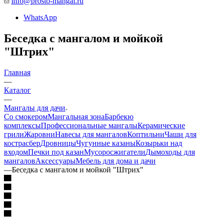
info@prosto-mangal.ru
WhatsApp
Беседка с мангалом и мойкой
"Штрих"
Главная
—
Каталог
—
Мангалы для дачи
Со смокером
Мангальная зона
Барбекю
комплексы
Профессиональные мангалы
Керамические
грили
Жаровни
Навесы для мангалов
Коптильни
Чаши для
костра
сбер
Дровницы
Чугунные казаны
Козырьки над
входом
Печки под казан
Мусоросжигатели
Дымоходы для
мангалов
Аксессуары
Мебель для дома и дачи
—
Беседка с мангалом и мойкой "Штрих"