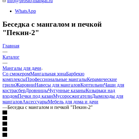
info@prosto-mangal.ru
WhatsApp
Беседка с мангалом и печкой
"Пекин-2"
Главная
—
Каталог
—
Мангалы для дачи
Со смокером
Мангальная зона
Барбекю
комплексы
Профессиональные мангалы
Керамические
грили
Жаровни
Навесы для мангалов
Коптильни
Чаши для
костра
сбер
Дровницы
Чугунные казаны
Козырьки над
входом
Печки под казан
Мусоросжигатели
Дымоходы для
мангалов
Аксессуары
Мебель для дома и дачи
—
Беседка с мангалом и печкой "Пекин-2"