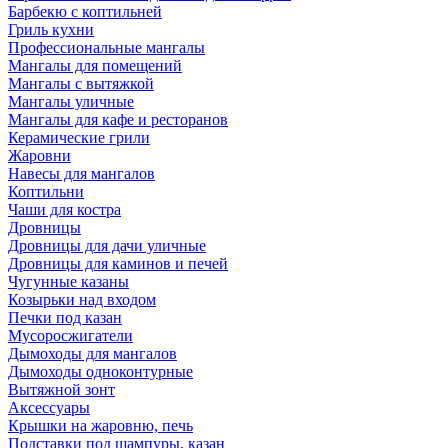
Барбекю с коптильней
Гриль кухни
Профессиональные мангалы
Мангалы для помещений
Мангалы с вытяжкой
Мангалы уличные
Мангалы для кафе и ресторанов
Керамические грили
Жаровни
Навесы для мангалов
Коптильни
Чаши для костра
Дровницы
Дровницы для дачи уличные
Дровницы для каминов и печей
Чугунные казаны
Козырьки над входом
Печки под казан
Мусоросжигатели
Дымоходы для мангалов
Дымоходы одноконтурные
Вытяжной зонт
Аксессуары
Крышки на жаровню, печь
Подставки под шампуры, казан