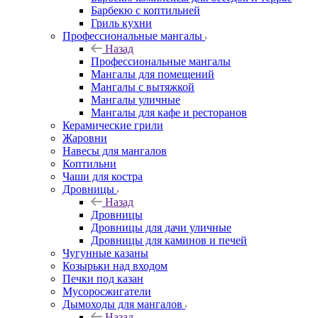
Барбекю с коптильней
Гриль кухни
Профессиональные мангалы
Назад
Профессиональные мангалы
Мангалы для помещений
Мангалы с вытяжкой
Мангалы уличные
Мангалы для кафе и ресторанов
Керамические грили
Жаровни
Навесы для мангалов
Коптильни
Чаши для костра
Дровницы
Назад
Дровницы
Дровницы для дачи уличные
Дровницы для каминов и печей
Чугунные казаны
Козырьки над входом
Печки под казан
Мусоросжигатели
Дымоходы для мангалов
Назад