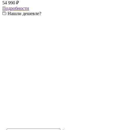
54 990
₽
Подробности
Нашли дешевле?
Выберите жаровню:
—
4 мм
4 мм
6 мм
Выберите печь:
—
3 мм
3 мм
4 мм
6 мм
да
-
Зольники + колосник
МНЕ НУЖНА ЛАВОЧКА
—
Без
Добавить
Без