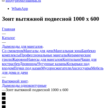
info@prosto-mangal.ru
WhatsApp
Зонт вытяжной подвесной 1000 х 600
Главная
—
Каталог
—
Дымоходы для мангалов
Со смокером
Мангалы для дачи
Мангальная зона
Барбекю
комплексы
Профессиональные мангалы
Керамические
грили
Жаровни
Навесы для мангалов
Коптильни
Чаши для
костра
сбер
Дровницы
Чугунные казаны
Козырьки над
входом
Печки под казан
Мусоросжигатели
Аксессуары
Мебель
для дома и дачи
—
Вытяжной зонт
Дымоходы одноконтурные
—
Зонт вытяжной подвесной 1000 х 600