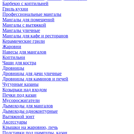
Барбекю с коптильней
Гриль кухни
Профессиональные мангалы
Мангалы для помещений
Мангалы с вытяжкой
Мангалы уличные
Мангалы для кафе и ресторанов
Керамические грили
Жаровни
Навесы для мангалов
Коптильни
Чаши для костра
Дровницы
Дровницы для дачи уличные
Дровницы для каминов и печей
Чугунные казаны
Козырьки над входом
Печки под казан
Мусоросжигатели
Дымоходы для мангалов
Дымоходы одноконтурные
Вытяжной зонт
Аксессуары
Крышки на жаровню, печь
Подставки под шампуры, казан