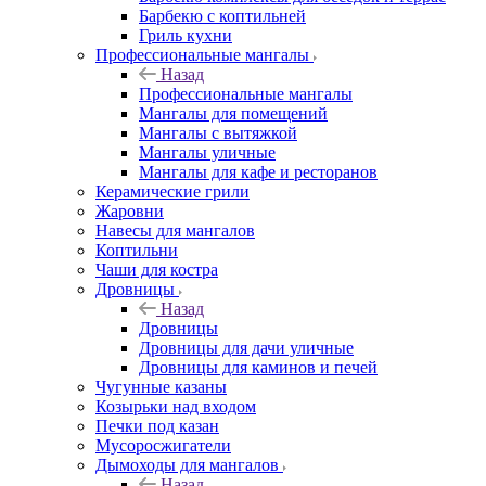
Барбекю с коптильней
Гриль кухни
Профессиональные мангалы
Назад
Профессиональные мангалы
Мангалы для помещений
Мангалы с вытяжкой
Мангалы уличные
Мангалы для кафе и ресторанов
Керамические грили
Жаровни
Навесы для мангалов
Коптильни
Чаши для костра
Дровницы
Назад
Дровницы
Дровницы для дачи уличные
Дровницы для каминов и печей
Чугунные казаны
Козырьки над входом
Печки под казан
Мусоросжигатели
Дымоходы для мангалов
Назад