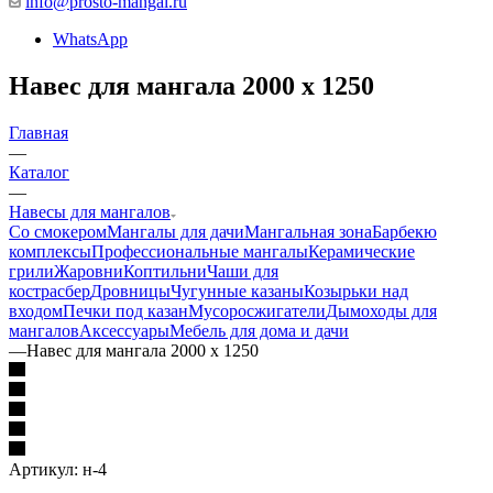
info@prosto-mangal.ru
WhatsApp
Навес для мангала 2000 х 1250
Главная
—
Каталог
—
Навесы для мангалов
Со смокером
Мангалы для дачи
Мангальная зона
Барбекю
комплексы
Профессиональные мангалы
Керамические
грили
Жаровни
Коптильни
Чаши для
костра
сбер
Дровницы
Чугунные казаны
Козырьки над
входом
Печки под казан
Мусоросжигатели
Дымоходы для
мангалов
Аксессуары
Мебель для дома и дачи
—
Навес для мангала 2000 х 1250
Артикул:
н-4