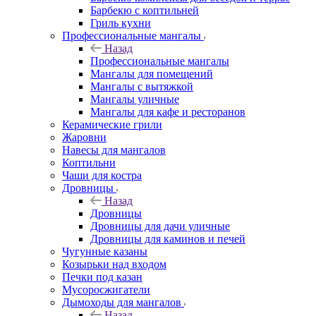
Барбекю с коптильней
Гриль кухни
Профессиональные мангалы
Назад
Профессиональные мангалы
Мангалы для помещений
Мангалы с вытяжкой
Мангалы уличные
Мангалы для кафе и ресторанов
Керамические грили
Жаровни
Навесы для мангалов
Коптильни
Чаши для костра
Дровницы
Назад
Дровницы
Дровницы для дачи уличные
Дровницы для каминов и печей
Чугунные казаны
Козырьки над входом
Печки под казан
Мусоросжигатели
Дымоходы для мангалов
Назад