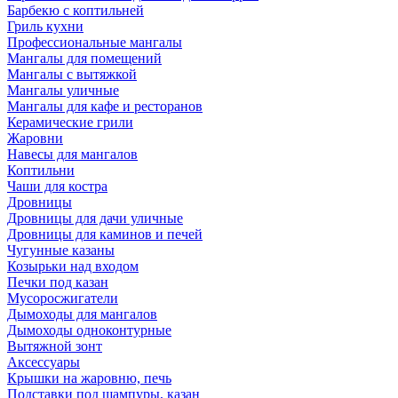
Барбекю с коптильней
Гриль кухни
Профессиональные мангалы
Мангалы для помещений
Мангалы с вытяжкой
Мангалы уличные
Мангалы для кафе и ресторанов
Керамические грили
Жаровни
Навесы для мангалов
Коптильни
Чаши для костра
Дровницы
Дровницы для дачи уличные
Дровницы для каминов и печей
Чугунные казаны
Козырьки над входом
Печки под казан
Мусоросжигатели
Дымоходы для мангалов
Дымоходы одноконтурные
Вытяжной зонт
Аксессуары
Крышки на жаровню, печь
Подставки под шампуры, казан