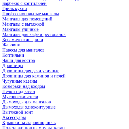
Барбекю с коптильней
Гриль кухни
Профессиональные мангалы
Мангалы для помещений
Мангалы с вытяжкой
Мангалы уличные
Мангалы для кафе и ресторанов
Керамические грили
Жаровни
Навесы для мангалов
Коптильни
Чаши для костра
Дровницы
Дровницы для дачи уличные
Дровницы для каминов и печей
Чугунные казаны
Козырьки над входом
Печки под казан
Мусоросжигатели
Дымоходы для мангалов
Дымоходы одноконтурные
Вытяжной зонт
Аксессуары
Крышки на жаровню, печь
Подставки под шампуры, казан