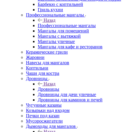
Барбекю с коптильней
Гриль кухни
Профессиональные мангалы
Назад
Профессиональные мангалы
Мангалы для помещений
Мангалы с вытяжкой
Мангалы уличные
Мангалы для кафе и ресторанов
Керамические грили
Жаровни
Навесы для мангалов
Коптильни
Чаши для костра
Дровницы
Назад
Дровницы
Дровницы для дачи уличные
Дровницы для каминов и печей
Чугунные казаны
Козырьки над входом
Печки под казан
Мусоросжигатели
Дымоходы для мангалов
Назад