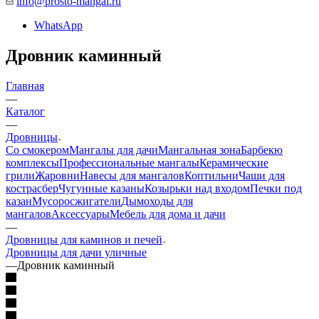
info@prosto-mangal.ru
WhatsApp
Дровник каминный
Главная
—
Каталог
—
Дровницы
Со смокером
Мангалы для дачи
Мангальная зона
Барбекю
комплексы
Профессиональные мангалы
Керамические
грили
Жаровни
Навесы для мангалов
Коптильни
Чаши для
костра
сбер
Чугунные казаны
Козырьки над входом
Печки под
казан
Мусоросжигатели
Дымоходы для
мангалов
Аксессуары
Мебель для дома и дачи
—
Дровницы для каминов и печей
Дровницы для дачи уличные
—
Дровник каминный