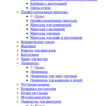
Барбекю с коптильней
Гриль кухни
Профессиональные мангалы
Назад
Профессиональные мангалы
Мангалы для помещений
Мангалы с вытяжкой
Мангалы уличные
Мангалы для кафе и ресторанов
Керамические грили
Жаровни
Навесы для мангалов
Коптильни
Чаши для костра
Дровницы
Назад
Дровницы
Дровницы для дачи уличные
Дровницы для каминов и печей
Чугунные казаны
Козырьки над входом
Печки под казан
Мусоросжигатели
Дымоходы для мангалов
Назад