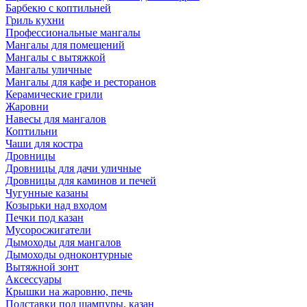
Барбекю с коптильней
Гриль кухни
Профессиональные мангалы
Мангалы для помещений
Мангалы с вытяжкой
Мангалы уличные
Мангалы для кафе и ресторанов
Керамические грили
Жаровни
Навесы для мангалов
Коптильни
Чаши для костра
Дровницы
Дровницы для дачи уличные
Дровницы для каминов и печей
Чугунные казаны
Козырьки над входом
Печки под казан
Мусоросжигатели
Дымоходы для мангалов
Дымоходы одноконтурные
Вытяжной зонт
Аксессуары
Крышки на жаровню, печь
Подставки под шампуры, казан