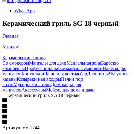
info@prosto-mangal.ru
WhatsApp
Керамический гриль SG 18 черный
Главная
—
Каталог
—
Керамические грили
Со смокером
Мангалы для дачи
Мангальная зона
Барбекю
комплексы
Профессиональные мангалы
Жаровни
Навесы для
мангалов
Коптильни
Чаши для костра
сбер
Дровницы
Чугунные
казаны
Козырьки над входом
Печки под
казан
Мусоросжигатели
Дымоходы для
мангалов
Аксессуары
Мебель для дома и дачи
—
Керамический гриль SG 18 черный
Артикул:
мм-1744