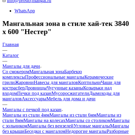
info@prosto-mangal.ru
WhatsApp
Мангальная зона в стиле хай-тек 3840
х 600 "Нестер"
Главная
—
Каталог
—
Мангалы для дачи
Со смокером
Мангальная зона
Барбекю
комплексы
Профессиональные мангалы
Керамические
грили
Жаровни
Навесы для мангалов
Коптильни
Чаши для
костра
сбер
Дровницы
Чугунные казаны
Козырьки над
входом
Печки под казан
Мусоросжигатели
Дымоходы для
мангалов
Аксессуары
Мебель для дома и дачи
—
Мангалы с печкой под казан
Мангалы из стали 4мм
Мангалы из стали 6мм
Мангалы из
стали 8мм
Мангалы на колесах
Мангалы со столиком
Мангалы
с зольником
Мангалы без вензелей
Угловые мангалы
Мангалы
без крыши
Беседки с мангалом
Недорогие мангалы
Разборные