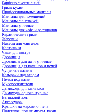
Барбекю с коптильней
Гриль кухни
Профессиональные мангалы
Мангалы для помещений
Мангалы с вытяжкой
Мангалы уличные
Мангалы для кафе и ресторанов
Керамические грили
Жаровни
Навесы для мангалов
Коптильни
Чаши для костра
Дровницы
Дровницы для дачи уличные
Дровницы для каминов и печей
Чугунные казаны
Козырьки над входом
Печки под казан
Мусоросжигатели
Дымоходы для мангалов
Дымоходы одноконтурные
Вытяжной зонт
Аксессуары
Крышки на жаровню, печь
Подставки под шампуры, казан