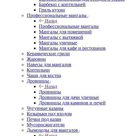
Барбекю с коптильней
Гриль кухни
Профессиональные мангалы
Назад
Профессиональные мангалы
Мангалы для помещений
Мангалы с вытяжкой
Мангалы уличные
Мангалы для кафе и ресторанов
Керамические грили
Жаровни
Навесы для мангалов
Коптильни
Чаши для костра
Дровницы
Назад
Дровницы
Дровницы для дачи уличные
Дровницы для каминов и печей
Чугунные казаны
Козырьки над входом
Печки под казан
Мусоросжигатели
Дымоходы для мангалов
Назад