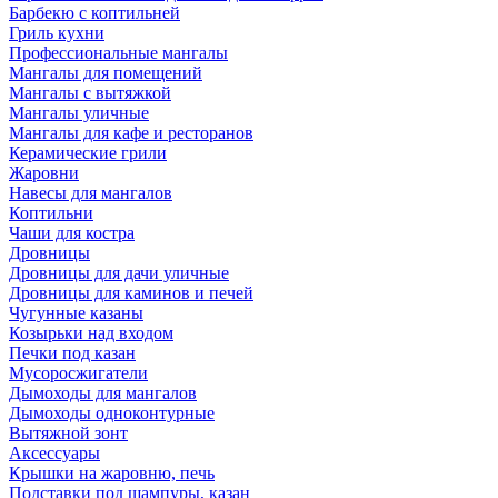
Барбекю с коптильней
Гриль кухни
Профессиональные мангалы
Мангалы для помещений
Мангалы с вытяжкой
Мангалы уличные
Мангалы для кафе и ресторанов
Керамические грили
Жаровни
Навесы для мангалов
Коптильни
Чаши для костра
Дровницы
Дровницы для дачи уличные
Дровницы для каминов и печей
Чугунные казаны
Козырьки над входом
Печки под казан
Мусоросжигатели
Дымоходы для мангалов
Дымоходы одноконтурные
Вытяжной зонт
Аксессуары
Крышки на жаровню, печь
Подставки под шампуры, казан