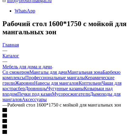
info@prosto-mangal.ru
WhatsApp
Рабочий стол 1600*1750 с мойкой для
мангальных зон
Главная
—
Каталог
—
Мебель для дома и дачи
Со смокером
Мангалы для дачи
Мангальная зона
Барбекю
комплексы
Профессиональные мангалы
Керамические
грили
Жаровни
Навесы для мангалов
Коптильни
Чаши для
костра
сбер
Дровницы
Чугунные казаны
Козырьки над
входом
Печки под казан
Мусоросжигатели
Дымоходы для
мангалов
Аксессуары
—
Рабочий стол 1600*1750 с мойкой для мангальных зон