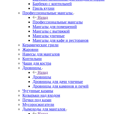
Барбекю с коптильней
Гриль кухни
Профессиональные мангалы
Назад
Профессиональные мангалы
Мангалы для помещений
Мангалы с вытяжкой
Мангалы уличные
Мангалы для кафе и ресторанов
Керамические грили
Жаровни
Навесы для мангалов
Коптильни
Чаши для костра
Дровницы
Назад
Дровницы
Дровницы для дачи уличные
Дровницы для каминов и печей
Чугунные казаны
Козырьки над входом
Печки под казан
Мусоросжигатели
Дымоходы для мангалов
Назад