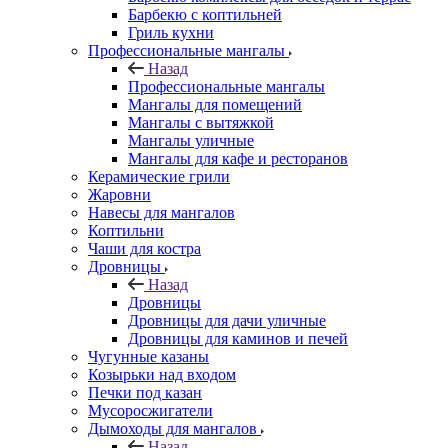
Барбекю с коптильней
Гриль кухни
Профессиональные мангалы
Назад
Профессиональные мангалы
Мангалы для помещений
Мангалы с вытяжкой
Мангалы уличные
Мангалы для кафе и ресторанов
Керамические грили
Жаровни
Навесы для мангалов
Коптильни
Чаши для костра
Дровницы
Назад
Дровницы
Дровницы для дачи уличные
Дровницы для каминов и печей
Чугунные казаны
Козырьки над входом
Печки под казан
Мусоросжигатели
Дымоходы для мангалов
Назад