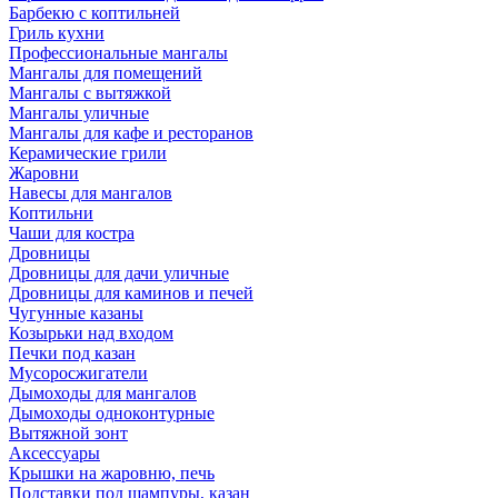
Барбекю с коптильней
Гриль кухни
Профессиональные мангалы
Мангалы для помещений
Мангалы с вытяжкой
Мангалы уличные
Мангалы для кафе и ресторанов
Керамические грили
Жаровни
Навесы для мангалов
Коптильни
Чаши для костра
Дровницы
Дровницы для дачи уличные
Дровницы для каминов и печей
Чугунные казаны
Козырьки над входом
Печки под казан
Мусоросжигатели
Дымоходы для мангалов
Дымоходы одноконтурные
Вытяжной зонт
Аксессуары
Крышки на жаровню, печь
Подставки под шампуры, казан