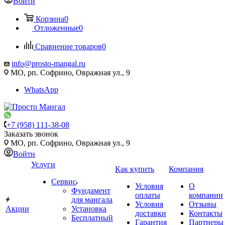
Войти
Корзина
0
Отложенные
0
Сравнение товаров
0
info@prosto-mangal.ru
МО, рп. Софрино, Овражная ул., 9
WhatsApp
+7 (958) 111-38-08
Заказать звонок
МО, рп. Софрино, Овражная ул., 9
Войти
Услуги
Как купить
Компания
Сервис
Условия
О
Фундамент
оплаты
компании
для мангала
Условия
Отзывы
Акции
Установка
доставки
Контакты
Бесплатный
Гарантия
Партнеры