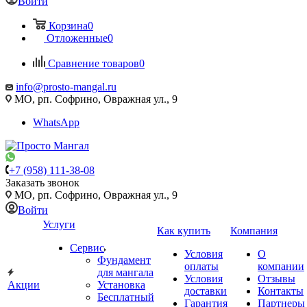
Войти
Корзина
0
Отложенные
0
Сравнение товаров
0
info@prosto-mangal.ru
МО, рп. Софрино, Овражная ул., 9
WhatsApp
+7 (958) 111-38-08
Заказать звонок
МО, рп. Софрино, Овражная ул., 9
Войти
Услуги
Как купить
Компания
Сервис
Условия
О
Фундамент
оплаты
компании
для мангала
Условия
Отзывы
Акции
Установка
доставки
Контакты
Бесплатный
Гарантия
Партнеры