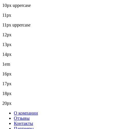
10px uppercase
11px
11px uppercase
12px
13px
14px
1em
16px
17px
18px
20px
О компании
Отзывы
Контакты
Партнеры