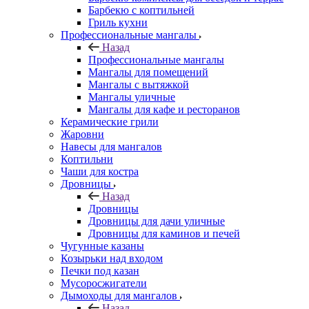
Барбекю с коптильней
Гриль кухни
Профессиональные мангалы
Назад
Профессиональные мангалы
Мангалы для помещений
Мангалы с вытяжкой
Мангалы уличные
Мангалы для кафе и ресторанов
Керамические грили
Жаровни
Навесы для мангалов
Коптильни
Чаши для костра
Дровницы
Назад
Дровницы
Дровницы для дачи уличные
Дровницы для каминов и печей
Чугунные казаны
Козырьки над входом
Печки под казан
Мусоросжигатели
Дымоходы для мангалов
Назад