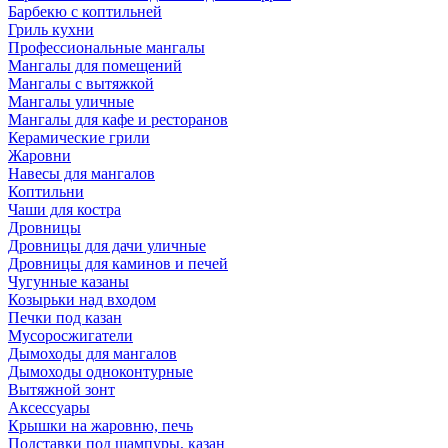
Барбекю с коптильней
Гриль кухни
Профессиональные мангалы
Мангалы для помещений
Мангалы с вытяжкой
Мангалы уличные
Мангалы для кафе и ресторанов
Керамические грили
Жаровни
Навесы для мангалов
Коптильни
Чаши для костра
Дровницы
Дровницы для дачи уличные
Дровницы для каминов и печей
Чугунные казаны
Козырьки над входом
Печки под казан
Мусоросжигатели
Дымоходы для мангалов
Дымоходы одноконтурные
Вытяжной зонт
Аксессуары
Крышки на жаровню, печь
Подставки под шампуры, казан