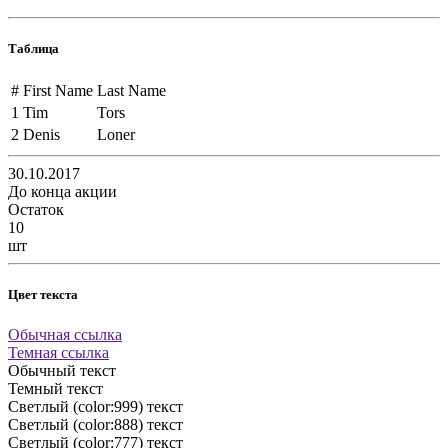
Таблица
#
First Name
Last Name
1
Tim
Tors
2
Denis
Loner
30.10.2017
До конца акции
Остаток
10
шт
Цвет текста
Обычная ссылка
Темная ссылка
Обычный текст
Темный текст
Светлый (color:999) текст
Светлый (color:888) текст
Светлый (color:777) текст