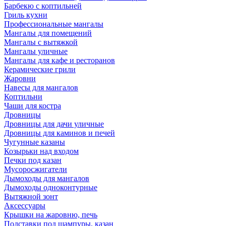
Барбекю с коптильней
Гриль кухни
Профессиональные мангалы
Мангалы для помещений
Мангалы с вытяжкой
Мангалы уличные
Мангалы для кафе и ресторанов
Керамические грили
Жаровни
Навесы для мангалов
Коптильни
Чаши для костра
Дровницы
Дровницы для дачи уличные
Дровницы для каминов и печей
Чугунные казаны
Козырьки над входом
Печки под казан
Мусоросжигатели
Дымоходы для мангалов
Дымоходы одноконтурные
Вытяжной зонт
Аксессуары
Крышки на жаровню, печь
Подставки под шампуры, казан