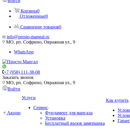
Войти
Корзина
0
Отложенные
0
Сравнение товаров
0
info@prosto-mangal.ru
МО, рп. Софрино, Овражная ул., 9
WhatsApp
+7 (958) 111-38-08
Заказать звонок
МО, рп. Софрино, Овражная ул., 9
Войти
Услуги
Как купить
Сервис
Услов
Акции
Фундамент для мангала
Услов
Установка
Гаран
Бесплатный вызов замерщика