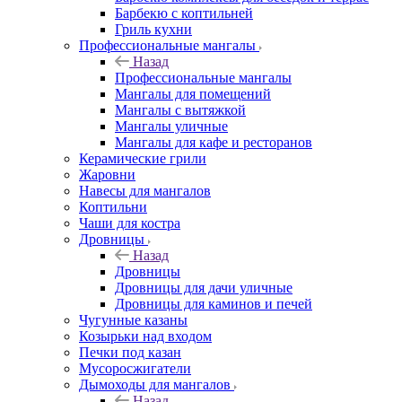
Барбекю с коптильней
Гриль кухни
Профессиональные мангалы
Назад
Профессиональные мангалы
Мангалы для помещений
Мангалы с вытяжкой
Мангалы уличные
Мангалы для кафе и ресторанов
Керамические грили
Жаровни
Навесы для мангалов
Коптильни
Чаши для костра
Дровницы
Назад
Дровницы
Дровницы для дачи уличные
Дровницы для каминов и печей
Чугунные казаны
Козырьки над входом
Печки под казан
Мусоросжигатели
Дымоходы для мангалов
Назад