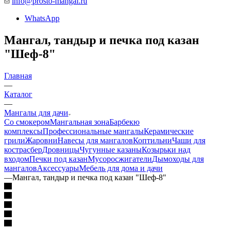
info@prosto-mangal.ru
WhatsApp
Мангал, тандыр и печка под казан
"Шеф-8"
Главная
—
Каталог
—
Мангалы для дачи
Со смокером
Мангальная зона
Барбекю
комплексы
Профессиональные мангалы
Керамические
грили
Жаровни
Навесы для мангалов
Коптильни
Чаши для
костра
сбер
Дровницы
Чугунные казаны
Козырьки над
входом
Печки под казан
Мусоросжигатели
Дымоходы для
мангалов
Аксессуары
Мебель для дома и дачи
—
Мангал, тандыр и печка под казан "Шеф-8"