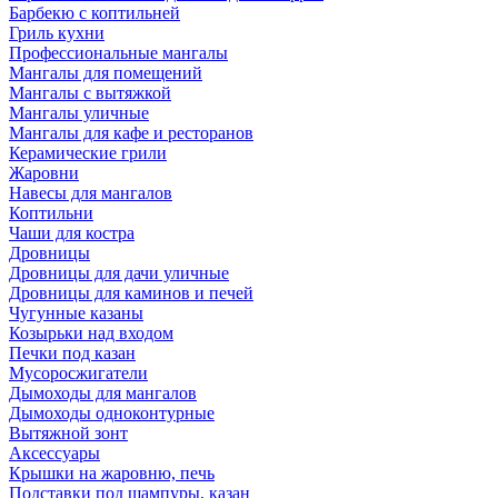
Барбекю с коптильней
Гриль кухни
Профессиональные мангалы
Мангалы для помещений
Мангалы с вытяжкой
Мангалы уличные
Мангалы для кафе и ресторанов
Керамические грили
Жаровни
Навесы для мангалов
Коптильни
Чаши для костра
Дровницы
Дровницы для дачи уличные
Дровницы для каминов и печей
Чугунные казаны
Козырьки над входом
Печки под казан
Мусоросжигатели
Дымоходы для мангалов
Дымоходы одноконтурные
Вытяжной зонт
Аксессуары
Крышки на жаровню, печь
Подставки под шампуры, казан