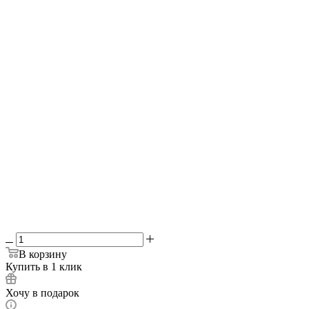
8 мм
Выберите печь:
—
3 мм
3 мм
4 мм
6 мм
да
-
Зольники + колосник
Выберите плиту:
—
Без плиты
С плитой
Без плиты
В корзину
Купить в 1 клик
Хочу в подарок