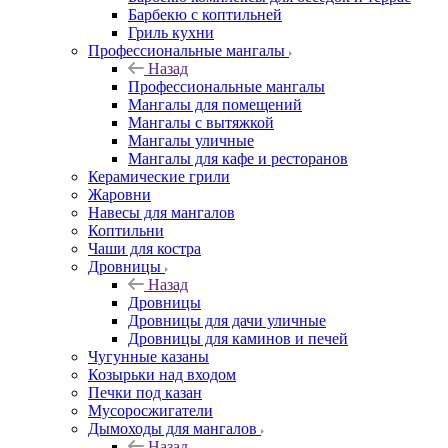
Барбекю с коптильней
Гриль кухни
Профессиональные мангалы
Назад
Профессиональные мангалы
Мангалы для помещений
Мангалы с вытяжкой
Мангалы уличные
Мангалы для кафе и ресторанов
Керамические грили
Жаровни
Навесы для мангалов
Коптильни
Чаши для костра
Дровницы
Назад
Дровницы
Дровницы для дачи уличные
Дровницы для каминов и печей
Чугунные казаны
Козырьки над входом
Печки под казан
Мусоросжигатели
Дымоходы для мангалов
Назад