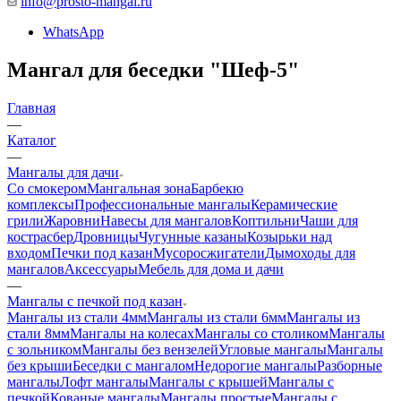
info@prosto-mangal.ru
WhatsApp
Мангал для беседки "Шеф-5"
Главная
—
Каталог
—
Мангалы для дачи
Со смокером
Мангальная зона
Барбекю
комплексы
Профессиональные мангалы
Керамические
грили
Жаровни
Навесы для мангалов
Коптильни
Чаши для
костра
сбер
Дровницы
Чугунные казаны
Козырьки над
входом
Печки под казан
Мусоросжигатели
Дымоходы для
мангалов
Аксессуары
Мебель для дома и дачи
—
Мангалы с печкой под казан
Мангалы из стали 4мм
Мангалы из стали 6мм
Мангалы из
стали 8мм
Мангалы на колесах
Мангалы со столиком
Мангалы
с зольником
Мангалы без вензелей
Угловые мангалы
Мангалы
без крыши
Беседки с мангалом
Недорогие мангалы
Разборные
мангалы
Лофт мангалы
Мангалы с крышей
Мангалы с
печкой
Кованые мангалы
Мангалы простые
Мангалы с