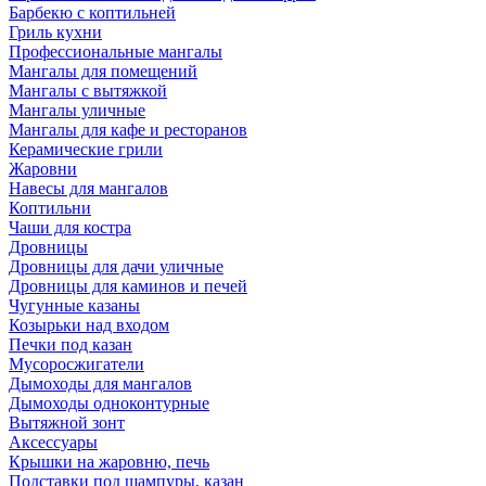
Барбекю с коптильней
Гриль кухни
Профессиональные мангалы
Мангалы для помещений
Мангалы с вытяжкой
Мангалы уличные
Мангалы для кафе и ресторанов
Керамические грили
Жаровни
Навесы для мангалов
Коптильни
Чаши для костра
Дровницы
Дровницы для дачи уличные
Дровницы для каминов и печей
Чугунные казаны
Козырьки над входом
Печки под казан
Мусоросжигатели
Дымоходы для мангалов
Дымоходы одноконтурные
Вытяжной зонт
Аксессуары
Крышки на жаровню, печь
Подставки под шампуры, казан