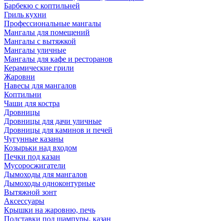
Барбекю с коптильней
Гриль кухни
Профессиональные мангалы
Мангалы для помещений
Мангалы с вытяжкой
Мангалы уличные
Мангалы для кафе и ресторанов
Керамические грили
Жаровни
Навесы для мангалов
Коптильни
Чаши для костра
Дровницы
Дровницы для дачи уличные
Дровницы для каминов и печей
Чугунные казаны
Козырьки над входом
Печки под казан
Мусоросжигатели
Дымоходы для мангалов
Дымоходы одноконтурные
Вытяжной зонт
Аксессуары
Крышки на жаровню, печь
Подставки под шампуры, казан