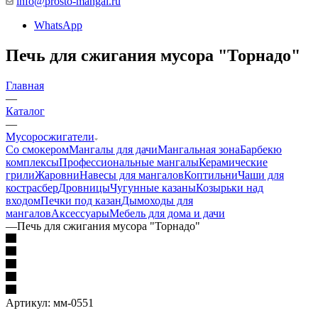
info@prosto-mangal.ru
WhatsApp
Печь для сжигания мусора "Торнадо"
Главная
—
Каталог
—
Мусоросжигатели
Со смокером
Мангалы для дачи
Мангальная зона
Барбекю
комплексы
Профессиональные мангалы
Керамические
грили
Жаровни
Навесы для мангалов
Коптильни
Чаши для
костра
сбер
Дровницы
Чугунные казаны
Козырьки над
входом
Печки под казан
Дымоходы для
мангалов
Аксессуары
Мебель для дома и дачи
—
Печь для сжигания мусора "Торнадо"
Артикул:
мм-0551