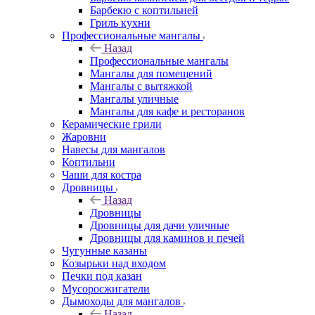
Барбекю с коптильней
Гриль кухни
Профессиональные мангалы
Назад
Профессиональные мангалы
Мангалы для помещений
Мангалы с вытяжкой
Мангалы уличные
Мангалы для кафе и ресторанов
Керамические грили
Жаровни
Навесы для мангалов
Коптильни
Чаши для костра
Дровницы
Назад
Дровницы
Дровницы для дачи уличные
Дровницы для каминов и печей
Чугунные казаны
Козырьки над входом
Печки под казан
Мусоросжигатели
Дымоходы для мангалов
Назад