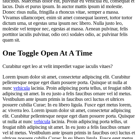
faucibus. Maecenas dolor elit, pulvinar eu vehicula eu, consequat et
lacus. Duis et purus ipsum. In auctor mattis ipsum id molestie.
Donec risus nulla, fringilla a rhoncus vitae, semper a massa.
Vivamus ullamcorper, enim sit amet consequat laoreet, tortor tortor
dictum urna, ut egestas urna ipsum nec libero. Nulla justo leo,
molestie vel tempor nec, egestas at massa. Aenean pulvinar, felis
porttitor iaculis pulvinar, odio orci sodales odio, ac pulvinar felis
quam sit.
One Toggle Open At A Time
Curabitur eget leo at velit imperdiet vague iaculis vitaes?
Lorem ipsum dolor sit amet, consectetur adipiscing elit. Curabitur
pellentesque neque eget diam posuere porta. Quisque ut nulla at
nunc
vehicula
lacinia. Proin adipiscing porta tellus, ut feugiat nibh
adipiscing sit amet. In eu justo a felis faucibus ornare vel id metus.
Vestibulum ante ipsum primis in faucibus orci luctus et ultrices
posuere cubilia Curae; In eu libero ligula. Fusce eget metus lorem,
ac viverra leo. Lorem ipsum dolor sit amet, consectetur adipiscing
elit. Curabitur pellentesque neque eget diam posuere porta. Quisque
ut nulla at nunc
vehicula
lacinia. Proin adipiscing porta tellus, ut
feugiat nibh adipiscing sit amet. In eu justo a felis faucibus ornare
vel id metus. Vestibulum ante ipsum primis in faucibus orci luctus et
ultrices posuere cubilia Curae; In eu libero ligula. Fusce eget metus