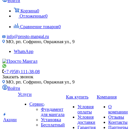
Войти
Корзина
0
Отложенные
0
Сравнение товаров
0
info@prosto-mangal.ru
МО, рп. Софрино, Овражная ул., 9
WhatsApp
+7 (958) 111-38-08
Заказать звонок
МО, рп. Софрино, Овражная ул., 9
Войти
Услуги
Как купить
Компания
Сервис
Условия
О
Фундамент
оплаты
компании
для мангала
Условия
Отзывы
Акции
Установка
доставки
Контакты
Бесплатный
Гарантия
Партнеры