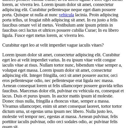
lorem, ac viverra leo. Lorem ipsum dolor sit amet, consectetur
adipiscing elit. Curabitur pellentesque neque eget diam posuere
porta. Quisque ut nulla at nunc
vehicula
lacinia. Proin adipiscing
porta tellus, ut feugiat nibh adipiscing sit amet. In eu justo a felis
faucibus ornare vel id metus. Vestibulum ante ipsum primis in
faucibus orci luctus et ultrices posuere cubilia Curae; In eu libero
ligula. Fusce eget metus lorem, ac viverra leo.
Curabitur eget leo at velit imperdiet vague iaculis vitaes?
Lorem ipsum dolor sit amet, consectetur adipiscing elit. Curabitur
eget leo at velit imperdiet varius. In eu ipsum vitae velit congue
iaculis vitae at risus. Nullam tortor nunc, bibendum vitae semper a,
volutpat eget massa. Lorem ipsum dolor sit amet, consectetur
adipiscing elit. Integer fringilla, orci sit amet posuere auctor, orci
eros pellentesque odio, nec pellentesque erat ligula nec massa.
Aenean consequat lorem ut felis ullamcorper posuere gravida tellus
faucibus. Maecenas dolor elit, pulvinar eu vehicula eu, consequat et
lacus. Duis et purus ipsum. In auctor mattis ipsum id molestie.
Donec risus nulla, fringilla a rhoncus vitae, semper a massa.
Vivamus ullamcorper, enim sit amet consequat laoreet, tortor tortor
dictum urna, ut egestas urna ipsum nec libero. Nulla justo leo,
molestie vel tempor nec, egestas at massa. Aenean pulvinar, felis
porttitor iaculis pulvinar, odio orci sodales odio, ac pulvinar felis
quam sit.