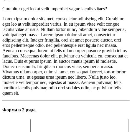
Curabitur eget leo at velit imperdiet vague iaculis vitaes?
Lorem ipsum dolor sit amet, consectetur adipiscing elit. Curabitur
eget leo at velit imperdiet varius. In eu ipsum vitae velit congue
iaculis vitae at risus. Nullam tortor nunc, bibendum vitae semper a,
volutpat eget massa. Lorem ipsum dolor sit amet, consectetur
adipiscing elit. Integer fringilla, orci sit amet posuere auctor, orci
eros pellentesque odio, nec pellentesque erat ligula nec massa.
Aenean consequat lorem ut felis ullamcorper posuere gravida tellus
faucibus. Maecenas dolor elit, pulvinar eu vehicula eu, consequat et
lacus. Duis et purus ipsum. In auctor mattis ipsum id molestie.
Donec risus nulla, fringilla a rhoncus vitae, semper a massa.
Vivamus ullamcorper, enim sit amet consequat laoreet, tortor tortor
dictum urna, ut egestas urna ipsum nec libero. Nulla justo leo,
molestie vel tempor nec, egestas at massa. Aenean pulvinar, felis
porttitor iaculis pulvinar, odio orci sodales odio, ac pulvinar felis
quam sit.
Форма в 2 ряда