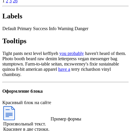
1
2
3
26
Labels
Default
Primary
Success
Info
Warning
Danger
Tooltips
Tight pants next level keffiyeh
you probably
haven't heard of them.
Photo booth beard raw denim letterpress vegan messenger bag
stumptown. Farm-to-table seitan, mcsweeney's fixie sustainable
quinoa 8-bit american apparel
have a
terry richardson vinyl
chambray.
Оформление блока
Красивый блок на сайте
Пример формы
Произвольный текст.
Красивее в две строки.