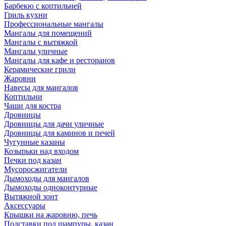
Барбекю с коптильней
Гриль кухни
Профессиональные мангалы
Мангалы для помещений
Мангалы с вытяжкой
Мангалы уличные
Мангалы для кафе и ресторанов
Керамические грили
Жаровни
Навесы для мангалов
Коптильни
Чаши для костра
Дровницы
Дровницы для дачи уличные
Дровницы для каминов и печей
Чугунные казаны
Козырьки над входом
Печки под казан
Мусоросжигатели
Дымоходы для мангалов
Дымоходы одноконтурные
Вытяжной зонт
Аксессуары
Крышки на жаровню, печь
Подставки под шампуры, казан