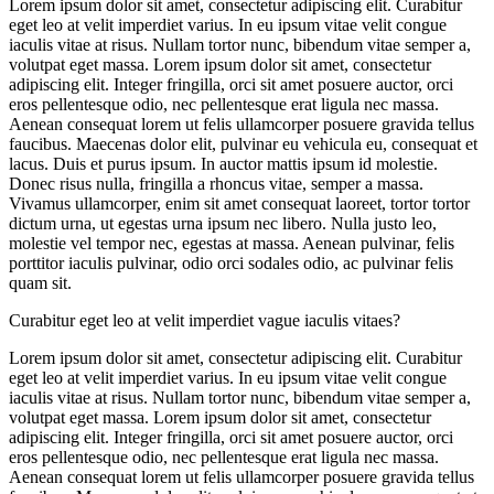
Lorem ipsum dolor sit amet, consectetur adipiscing elit. Curabitur
eget leo at velit imperdiet varius. In eu ipsum vitae velit congue
iaculis vitae at risus. Nullam tortor nunc, bibendum vitae semper a,
volutpat eget massa. Lorem ipsum dolor sit amet, consectetur
adipiscing elit. Integer fringilla, orci sit amet posuere auctor, orci
eros pellentesque odio, nec pellentesque erat ligula nec massa.
Aenean consequat lorem ut felis ullamcorper posuere gravida tellus
faucibus. Maecenas dolor elit, pulvinar eu vehicula eu, consequat et
lacus. Duis et purus ipsum. In auctor mattis ipsum id molestie.
Donec risus nulla, fringilla a rhoncus vitae, semper a massa.
Vivamus ullamcorper, enim sit amet consequat laoreet, tortor tortor
dictum urna, ut egestas urna ipsum nec libero. Nulla justo leo,
molestie vel tempor nec, egestas at massa. Aenean pulvinar, felis
porttitor iaculis pulvinar, odio orci sodales odio, ac pulvinar felis
quam sit.
Curabitur eget leo at velit imperdiet vague iaculis vitaes?
Lorem ipsum dolor sit amet, consectetur adipiscing elit. Curabitur
eget leo at velit imperdiet varius. In eu ipsum vitae velit congue
iaculis vitae at risus. Nullam tortor nunc, bibendum vitae semper a,
volutpat eget massa. Lorem ipsum dolor sit amet, consectetur
adipiscing elit. Integer fringilla, orci sit amet posuere auctor, orci
eros pellentesque odio, nec pellentesque erat ligula nec massa.
Aenean consequat lorem ut felis ullamcorper posuere gravida tellus