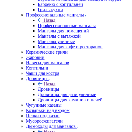
Барбекю с коптильней
Гриль кухни
Профессиональные мангалы
Назад
Профессиональные мангалы
Мангалы для помещений
Мангалы с вытяжкой
Мангалы уличные
Мангалы для кафе и ресторанов
Керамические грили
Жаровни
Навесы для мангалов
Коптильни
Чаши для костра
Дровницы
Назад
Дровницы
Дровницы для дачи уличные
Дровницы для каминов и печей
Чугунные казаны
Козырьки над входом
Печки под казан
Мусоросжигатели
Дымоходы для мангалов
Назад