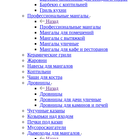
Барбекю с коптильней
Гриль кухни
Профессиональные мангалы
Назад
Профессиональные мангалы
Мангалы для помещений
Мангалы с вытяжкой
Мангалы уличные
Мангалы для кафе и ресторанов
Керамические грили
Жаровни
Навесы для мангалов
Коптильни
Чаши для костра
Дровницы
Назад
Дровницы
Дровницы для дачи уличные
Дровницы для каминов и печей
Чугунные казаны
Козырьки над входом
Печки под казан
Мусоросжигатели
Дымоходы для мангалов
Назад