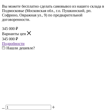
Вы можете бесплатно сделать самовывоз из нашего склада в
Подмосковье (Московская обл., г.о. Пушкинский, рп.
Софрино, Овражная ул., 9) по предварительной
договоренности.
345 000
₽
Варианты цен
345 000
₽
Подробности
Нашли дешевле?
Выберите жаровню:
—
4 мм
4 мм
6 мм
8 мм
Выберите печь:
—
3 мм
3 мм
4 мм
6 мм