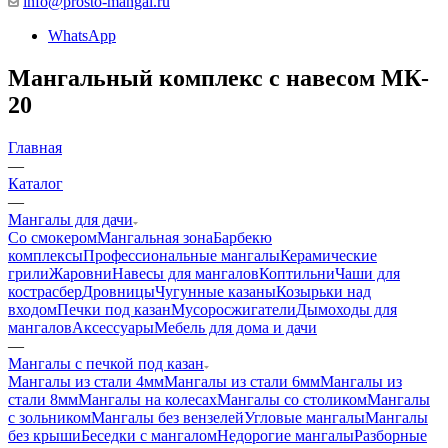
info@prosto-mangal.ru
WhatsApp
Мангальный комплекс с навесом МК-
20
Главная
—
Каталог
—
Мангалы для дачи
Со смокером
Мангальная зона
Барбекю
комплексы
Профессиональные мангалы
Керамические
грили
Жаровни
Навесы для мангалов
Коптильни
Чаши для
костра
сбер
Дровницы
Чугунные казаны
Козырьки над
входом
Печки под казан
Мусоросжигатели
Дымоходы для
мангалов
Аксессуары
Мебель для дома и дачи
—
Мангалы с печкой под казан
Мангалы из стали 4мм
Мангалы из стали 6мм
Мангалы из
стали 8мм
Мангалы на колесах
Мангалы со столиком
Мангалы
с зольником
Мангалы без вензелей
Угловые мангалы
Мангалы
без крыши
Беседки с мангалом
Недорогие мангалы
Разборные