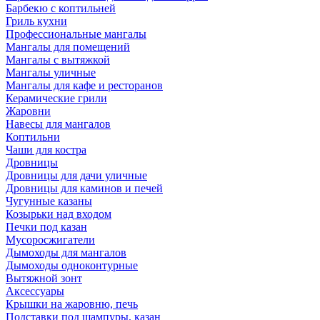
Барбекю с коптильней
Гриль кухни
Профессиональные мангалы
Мангалы для помещений
Мангалы с вытяжкой
Мангалы уличные
Мангалы для кафе и ресторанов
Керамические грили
Жаровни
Навесы для мангалов
Коптильни
Чаши для костра
Дровницы
Дровницы для дачи уличные
Дровницы для каминов и печей
Чугунные казаны
Козырьки над входом
Печки под казан
Мусоросжигатели
Дымоходы для мангалов
Дымоходы одноконтурные
Вытяжной зонт
Аксессуары
Крышки на жаровню, печь
Подставки под шампуры, казан