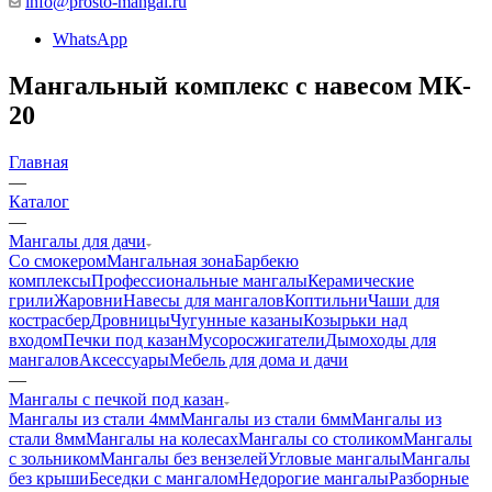
info@prosto-mangal.ru
WhatsApp
Мангальный комплекс с навесом МК-
20
Главная
—
Каталог
—
Мангалы для дачи
Со смокером
Мангальная зона
Барбекю
комплексы
Профессиональные мангалы
Керамические
грили
Жаровни
Навесы для мангалов
Коптильни
Чаши для
костра
сбер
Дровницы
Чугунные казаны
Козырьки над
входом
Печки под казан
Мусоросжигатели
Дымоходы для
мангалов
Аксессуары
Мебель для дома и дачи
—
Мангалы с печкой под казан
Мангалы из стали 4мм
Мангалы из стали 6мм
Мангалы из
стали 8мм
Мангалы на колесах
Мангалы со столиком
Мангалы
с зольником
Мангалы без вензелей
Угловые мангалы
Мангалы
без крыши
Беседки с мангалом
Недорогие мангалы
Разборные