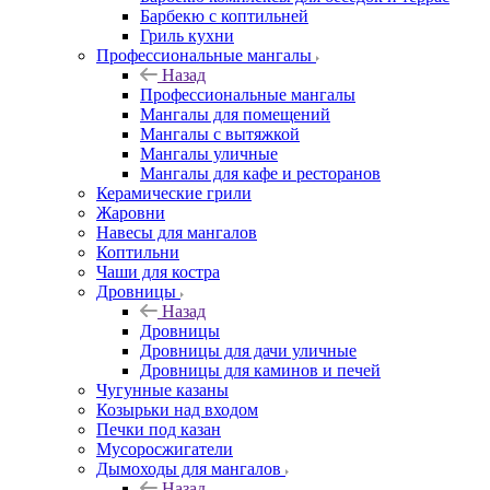
Барбекю с коптильней
Гриль кухни
Профессиональные мангалы
Назад
Профессиональные мангалы
Мангалы для помещений
Мангалы с вытяжкой
Мангалы уличные
Мангалы для кафе и ресторанов
Керамические грили
Жаровни
Навесы для мангалов
Коптильни
Чаши для костра
Дровницы
Назад
Дровницы
Дровницы для дачи уличные
Дровницы для каминов и печей
Чугунные казаны
Козырьки над входом
Печки под казан
Мусоросжигатели
Дымоходы для мангалов
Назад