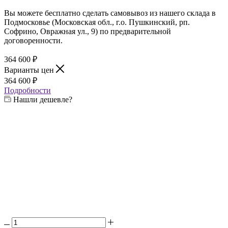
Вы можете бесплатно сделать самовывоз из нашего склада в
Подмосковье (Московская обл., г.о. Пушкинский, рп.
Софрино, Овражная ул., 9) по предварительной
договоренности.
364 600
₽
Варианты цен
364 600
₽
Подробности
Нашли дешевле?
Выберите жаровню:
—
6 мм
4 мм
6 мм
8 мм
Выберите печь:
—
6 мм
3 мм
4 мм
6 мм