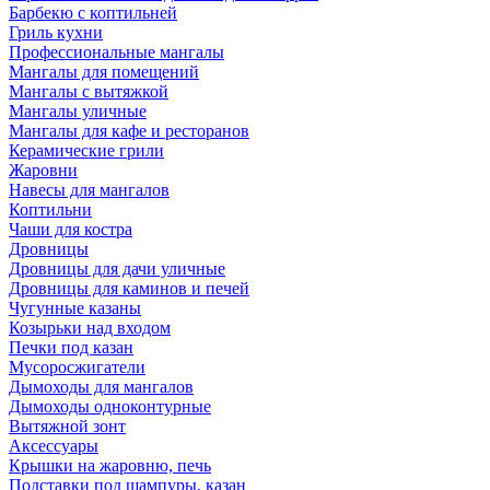
Барбекю с коптильней
Гриль кухни
Профессиональные мангалы
Мангалы для помещений
Мангалы с вытяжкой
Мангалы уличные
Мангалы для кафе и ресторанов
Керамические грили
Жаровни
Навесы для мангалов
Коптильни
Чаши для костра
Дровницы
Дровницы для дачи уличные
Дровницы для каминов и печей
Чугунные казаны
Козырьки над входом
Печки под казан
Мусоросжигатели
Дымоходы для мангалов
Дымоходы одноконтурные
Вытяжной зонт
Аксессуары
Крышки на жаровню, печь
Подставки под шампуры, казан