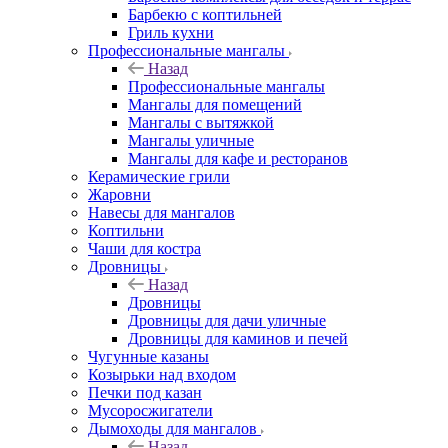
Барбекю с коптильней
Гриль кухни
Профессиональные мангалы
Назад
Профессиональные мангалы
Мангалы для помещений
Мангалы с вытяжкой
Мангалы уличные
Мангалы для кафе и ресторанов
Керамические грили
Жаровни
Навесы для мангалов
Коптильни
Чаши для костра
Дровницы
Назад
Дровницы
Дровницы для дачи уличные
Дровницы для каминов и печей
Чугунные казаны
Козырьки над входом
Печки под казан
Мусоросжигатели
Дымоходы для мангалов
Назад