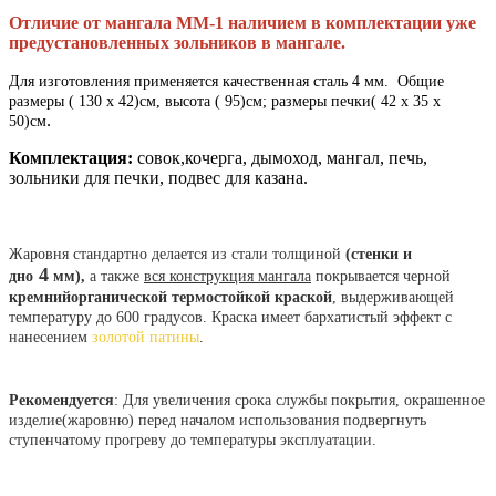
Отличие от мангала ММ-1 наличием в комплектации уже
предустановленных зольников в мангале.
Для изготовления применяется качественная сталь 4 мм. Общие
размеры ( 130 х 42)см, высота ( 95)см; размеры печки( 42 х 35 х
.
50)см
Комплектация:
совок,кочерга, дымоход, мангал, печь,
зольники для печки, подвес для казана.
Жаровня стандартно делается из стали толщиной
(стенки и
4
дно
мм),
а также
вся конструкция мангала
покрывается черной
кремнийорганической термостойкой краской
, выдерживающей
температуру до 600 градусов. Краска имеет бархатистый эффект с
нанесением
золотой патины
.
Рекомендуется
: Для увеличения срока службы покрытия, окрашенное
изделие(жаровню) перед началом использования подвергнуть
ступенчатому прогреву до температуры эксплуатации.