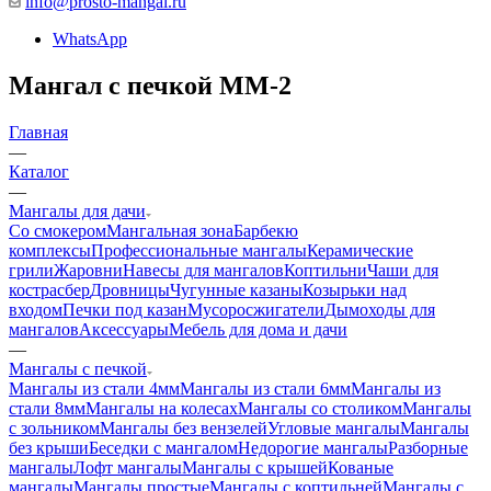
info@prosto-mangal.ru
WhatsApp
Мангал с печкой ММ-2
Главная
—
Каталог
—
Мангалы для дачи
Со смокером
Мангальная зона
Барбекю
комплексы
Профессиональные мангалы
Керамические
грили
Жаровни
Навесы для мангалов
Коптильни
Чаши для
костра
сбер
Дровницы
Чугунные казаны
Козырьки над
входом
Печки под казан
Мусоросжигатели
Дымоходы для
мангалов
Аксессуары
Мебель для дома и дачи
—
Мангалы с печкой
Мангалы из стали 4мм
Мангалы из стали 6мм
Мангалы из
стали 8мм
Мангалы на колесах
Мангалы со столиком
Мангалы
с зольником
Мангалы без вензелей
Угловые мангалы
Мангалы
без крыши
Беседки с мангалом
Недорогие мангалы
Разборные
мангалы
Лофт мангалы
Мангалы с крышей
Кованые
мангалы
Мангалы простые
Мангалы с коптильней
Мангалы с