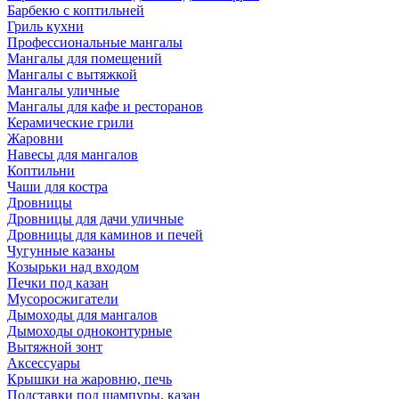
Барбекю с коптильней
Гриль кухни
Профессиональные мангалы
Мангалы для помещений
Мангалы с вытяжкой
Мангалы уличные
Мангалы для кафе и ресторанов
Керамические грили
Жаровни
Навесы для мангалов
Коптильни
Чаши для костра
Дровницы
Дровницы для дачи уличные
Дровницы для каминов и печей
Чугунные казаны
Козырьки над входом
Печки под казан
Мусоросжигатели
Дымоходы для мангалов
Дымоходы одноконтурные
Вытяжной зонт
Аксессуары
Крышки на жаровню, печь
Подставки под шампуры, казан