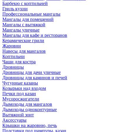
Барбекю с коптильней
Гриль кухни
Профессиональные мангалы
Мангалы для помещений
Мангалы с вытяжкой
Мангалы уличные
Мангалы для кафе и ресторанов
Керамические грили
Жаровни
Навесы для мангалов
Коптильни
Чаши для костра
Дровницы
Дровницы для дачи уличные
Дровницы для каминов и печей
Чугунные казаны
Козырьки над входом
Печки под казан
Мусоросжигатели
Дымоходы для мангалов
Дымоходы одноконтурные
Вытяжной зонт
Аксессуары
Крышки на жаровню, печь
Подставки под шампуры, казан