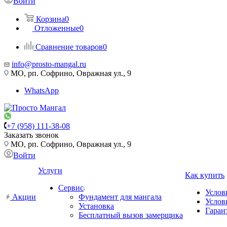
Войти
Корзина
0
Отложенные
0
Сравнение товаров
0
info@prosto-mangal.ru
МО, рп. Софрино, Овражная ул., 9
WhatsApp
+7 (958) 111-38-08
Заказать звонок
МО, рп. Софрино, Овражная ул., 9
Войти
Услуги
Как купить
Сервис
Услов
Акции
Фундамент для мангала
Услов
Установка
Гаран
Бесплатный вызов замерщика