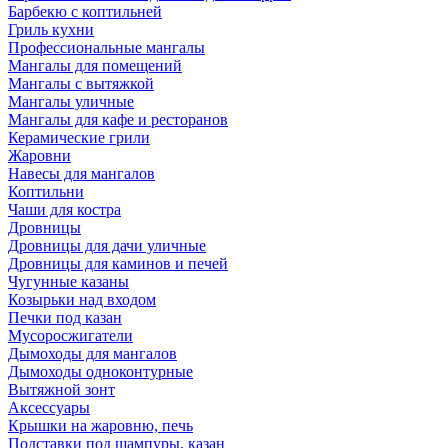
Барбекю с коптильней
Гриль кухни
Профессиональные мангалы
Мангалы для помещений
Мангалы с вытяжкой
Мангалы уличные
Мангалы для кафе и ресторанов
Керамические грили
Жаровни
Навесы для мангалов
Коптильни
Чаши для костра
Дровницы
Дровницы для дачи уличные
Дровницы для каминов и печей
Чугунные казаны
Козырьки над входом
Печки под казан
Мусоросжигатели
Дымоходы для мангалов
Дымоходы одноконтурные
Вытяжной зонт
Аксессуары
Крышки на жаровню, печь
Подставки под шампуры, казан