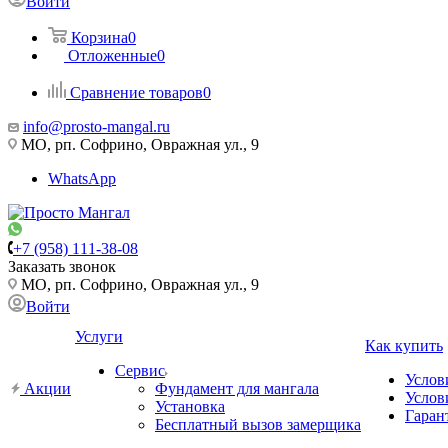
Войти
Корзина
0
Отложенные
0
Сравнение товаров
0
info@prosto-mangal.ru
МО, рп. Софрино, Овражная ул., 9
WhatsApp
+7 (958) 111-38-08
Заказать звонок
МО, рп. Софрино, Овражная ул., 9
Войти
Услуги
Как купить
Сервис
Услов
Акции
Фундамент для мангала
Услов
Установка
Гаран
Бесплатный вызов замерщика