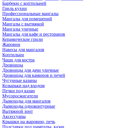
Барбекю с коптильней
Гриль кухни
Профессиональные мангалы
Мангалы для помещений
Мангалы с вытяжкой
Мангалы уличные
Мангалы для кафе и ресторанов
Керамические грили
Жаровни
Навесы для мангалов
Коптильни
Чаши для костра
Дровницы
Дровницы для дачи уличные
Дровницы для каминов и печей
Чугунные казаны
Козырьки над входом
Печки под казан
Мусоросжигатели
Дымоходы для мангалов
Дымоходы одноконтурные
Вытяжной зонт
Аксессуары
Крышки на жаровню, печь
Подставки под шампуры, казан