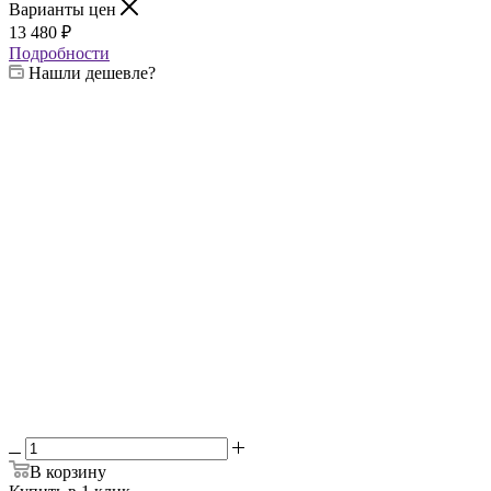
Варианты цен
13 480
₽
Подробности
Нашли дешевле?
Выберите печь:
—
3 мм
3 мм
4 мм
6 мм
да
-
Дымоход нержавейка
да
-
Шамотный кирпич
В корзину