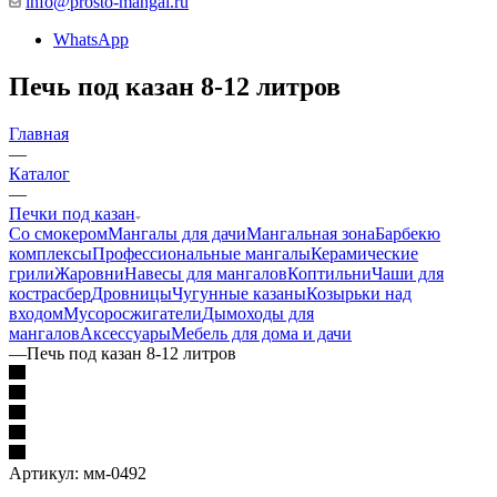
info@prosto-mangal.ru
WhatsApp
Печь под казан 8-12 литров
Главная
—
Каталог
—
Печки под казан
Со смокером
Мангалы для дачи
Мангальная зона
Барбекю
комплексы
Профессиональные мангалы
Керамические
грили
Жаровни
Навесы для мангалов
Коптильни
Чаши для
костра
сбер
Дровницы
Чугунные казаны
Козырьки над
входом
Мусоросжигатели
Дымоходы для
мангалов
Аксессуары
Мебель для дома и дачи
—
Печь под казан 8-12 литров
Артикул:
мм-0492