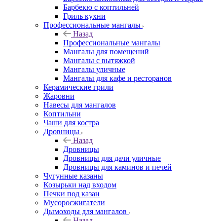
Барбекю с коптильней
Гриль кухни
Профессиональные мангалы
Назад
Профессиональные мангалы
Мангалы для помещений
Мангалы с вытяжкой
Мангалы уличные
Мангалы для кафе и ресторанов
Керамические грили
Жаровни
Навесы для мангалов
Коптильни
Чаши для костра
Дровницы
Назад
Дровницы
Дровницы для дачи уличные
Дровницы для каминов и печей
Чугунные казаны
Козырьки над входом
Печки под казан
Мусоросжигатели
Дымоходы для мангалов
Назад