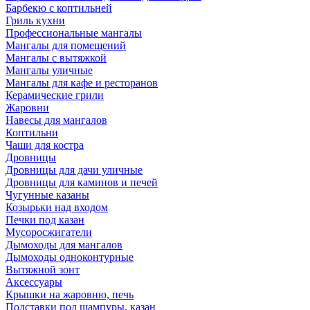
Барбекю с коптильней
Гриль кухни
Профессиональные мангалы
Мангалы для помещений
Мангалы с вытяжкой
Мангалы уличные
Мангалы для кафе и ресторанов
Керамические грили
Жаровни
Навесы для мангалов
Коптильни
Чаши для костра
Дровницы
Дровницы для дачи уличные
Дровницы для каминов и печей
Чугунные казаны
Козырьки над входом
Печки под казан
Мусоросжигатели
Дымоходы для мангалов
Дымоходы одноконтурные
Вытяжной зонт
Аксессуары
Крышки на жаровню, печь
Подставки под шампуры, казан