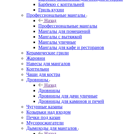
Барбекю с коптильней
Гриль кухни
Профессиональные мангалы
Назад
Профессиональные мангалы
Мангалы для помещений
Мангалы с вытяжкой
Мангалы уличные
Мангалы для кафе и ресторанов
Керамические грили
Жаровни
Навесы для мангалов
Коптильни
Чаши для костра
Дровницы
Назад
Дровницы
Дровницы для дачи уличные
Дровницы для каминов и печей
Чугунные казаны
Козырьки над входом
Печки под казан
Мусоросжигатели
Дымоходы для мангалов
Назад