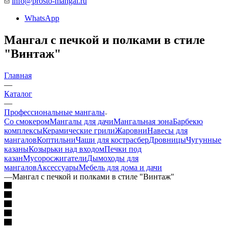
info@prosto-mangal.ru
WhatsApp
Мангал с печкой и полками в стиле
"Винтаж"
Главная
—
Каталог
—
Профессиональные мангалы
Со смокером
Мангалы для дачи
Мангальная зона
Барбекю
комплексы
Керамические грили
Жаровни
Навесы для
мангалов
Коптильни
Чаши для костра
сбер
Дровницы
Чугунные
казаны
Козырьки над входом
Печки под
казан
Мусоросжигатели
Дымоходы для
мангалов
Аксессуары
Мебель для дома и дачи
—
Мангал с печкой и полками в стиле "Винтаж"