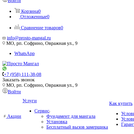
Войти
Корзина
0
Отложенные
0
Сравнение товаров
0
info@prosto-mangal.ru
МО, рп. Софрино, Овражная ул., 9
WhatsApp
+7 (958) 111-38-08
Заказать звонок
МО, рп. Софрино, Овражная ул., 9
Войти
Услуги
Как купить
Сервис
Услов
Акции
Фундамент для мангала
Услов
Установка
Гаран
Бесплатный вызов замерщика