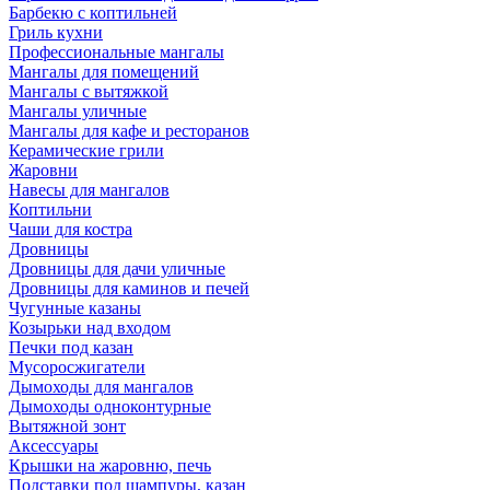
Барбекю с коптильней
Гриль кухни
Профессиональные мангалы
Мангалы для помещений
Мангалы с вытяжкой
Мангалы уличные
Мангалы для кафе и ресторанов
Керамические грили
Жаровни
Навесы для мангалов
Коптильни
Чаши для костра
Дровницы
Дровницы для дачи уличные
Дровницы для каминов и печей
Чугунные казаны
Козырьки над входом
Печки под казан
Мусоросжигатели
Дымоходы для мангалов
Дымоходы одноконтурные
Вытяжной зонт
Аксессуары
Крышки на жаровню, печь
Подставки под шампуры, казан