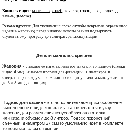
Комплектация:
мангал с крышей
, кочерга, совок, печь, подвес для
казана, дымоход.
Рекомендуется
: Для увеличения срока службы покрытия, окрашенное
изделие(жаровню) перед началом использования подвергнуть
ступенчатому прогреву до температуры эксплуатации.
Детали мангала с крышей:
Жаровня -
стандартно изготавливается из стали толщиной
(стенки
4
и дно
мм). Имеются прорези для фиксации 11 шампуров и
отверстия для воздуха. По желанию толщину стали можно увеличить
до 6 и 8 мм ( доп.опция)
Подвес для казана -
это дополнительное приспособление
выполненное в виде кольца и устанавливается в углу
жаровни для размещения конусообразного котелка
или казана объемом до 8 литров. Подвес поворотный,
съемный, диаметром 27 см.По умолчанию идет в комплекте
ко всем мангалам с крышей.