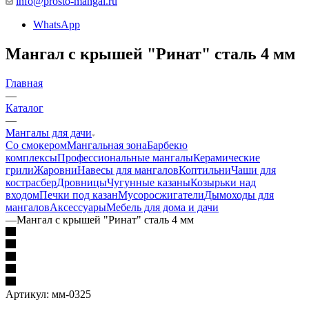
info@prosto-mangal.ru
WhatsApp
Мангал с крышей "Ринат" сталь 4 мм
Главная
—
Каталог
—
Мангалы для дачи
Со смокером
Мангальная зона
Барбекю
комплексы
Профессиональные мангалы
Керамические
грили
Жаровни
Навесы для мангалов
Коптильни
Чаши для
костра
сбер
Дровницы
Чугунные казаны
Козырьки над
входом
Печки под казан
Мусоросжигатели
Дымоходы для
мангалов
Аксессуары
Мебель для дома и дачи
—
Мангал с крышей "Ринат" сталь 4 мм
Артикул:
мм-0325