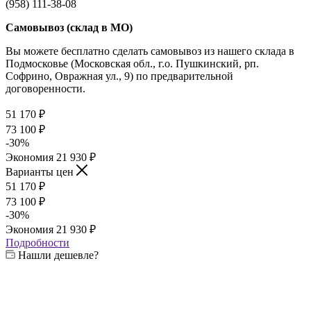
(958) 111-38-08
Самовывоз (склад в МО)
Вы можете бесплатно сделать самовывоз из нашего склада в
Подмосковье (Московская обл., г.о. Пушкинский, рп.
Софрино, Овражная ул., 9) по предварительной
договоренности.
51 170
₽
73 100
₽
-
30
%
Экономия
21 930
₽
Варианты цен
51 170
₽
73 100
₽
-
30
%
Экономия
21 930
₽
Подробности
Нашли дешевле?
Выберите жаровню:
—
8 мм
4 мм
6 мм