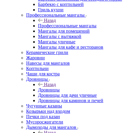
Барбекю с коптильней
Гриль кухни
Профессиональные мангалы
Назад
Профессиональные мангалы
Мангалы для помещений
Мангалы с вытяжкой
Мангалы уличные
Мангалы для кафе и ресторанов
Керамические грили
Жаровни
Навесы для мангалов
Коптильни
Чаши для костра
Дровницы
Назад
Дровницы
Дровницы для дачи уличные
Дровницы для каминов и печей
Чугунные казаны
Козырьки над входом
Печки под казан
Мусоросжигатели
Дымоходы для мангалов
Назад