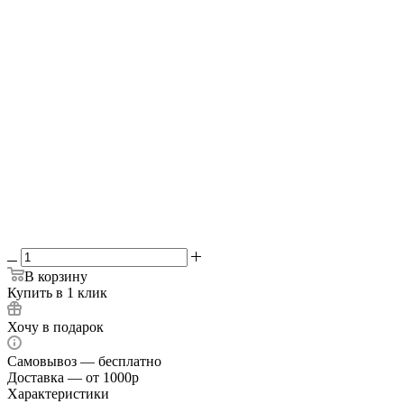
8 мм
10 мм
Выберите печь:
—
3 мм
3 мм
4 мм
6 мм
да
-
Зольники + колосник
В корзину
Купить в 1 клик
Хочу в подарок
Самовывоз — бесплатно
Доставка — от 1000р
Характеристики