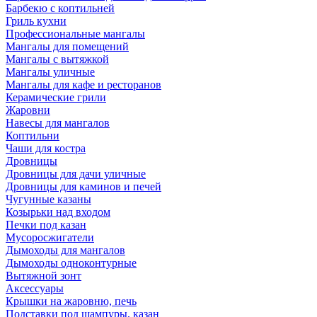
Барбекю с коптильней
Гриль кухни
Профессиональные мангалы
Мангалы для помещений
Мангалы с вытяжкой
Мангалы уличные
Мангалы для кафе и ресторанов
Керамические грили
Жаровни
Навесы для мангалов
Коптильни
Чаши для костра
Дровницы
Дровницы для дачи уличные
Дровницы для каминов и печей
Чугунные казаны
Козырьки над входом
Печки под казан
Мусоросжигатели
Дымоходы для мангалов
Дымоходы одноконтурные
Вытяжной зонт
Аксессуары
Крышки на жаровню, печь
Подставки под шампуры, казан